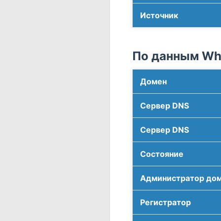
Источник
По данным Who
Домен
Сервер DNS
Сервер DNS
Соcтояние
Администратор до
Регистратор