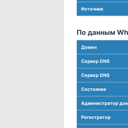
Источник
По данным Who
Домен
Сервер DNS
Сервер DNS
Соcтояние
Администратор до
Регистратор